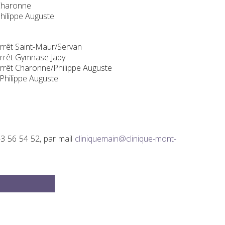
 Charonne
Philippe Auguste
arrêt Saint-Maur/Servan
arrêt Gymnase Japy
arrêt Charonne/Philippe Auguste
 Philippe Auguste
43 56 54 52, par mail
cliniquemain@clinique-mont-